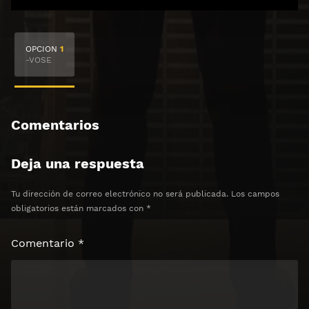
🔒 Acceso Requerido
OPCION
1
Haz clic 3 veces en el botón para desbloquear el
-VOSE
contenido
Clic 1 - Abrir primer enlace
Comentarios
Clics: 0/3
Deja una respuesta
⏰ El acceso expira en 1 hora
Tu dirección de correo electrónico no será publicada.
Los campos
obligatorios están marcados con
*
Comentario
*