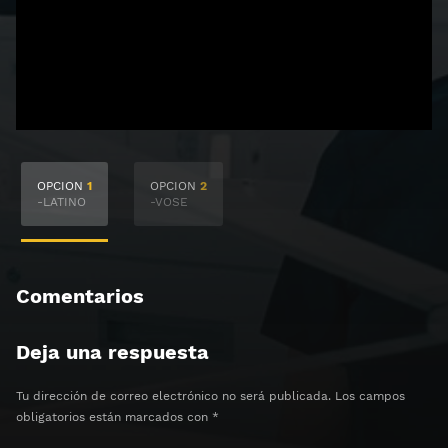
🔒 Acceso Requerido
OPCION
1
OPCION
2
Haz clic 3 veces en el botón para desbloquear el
-LATINO
-VOSE
contenido
Clic 1 - Abrir primer enlace
Comentarios
Clics: 0/3
Deja una respuesta
⏰ El acceso expira en 1 hora
Tu dirección de correo electrónico no será publicada.
Los campos
obligatorios están marcados con
*