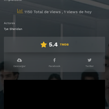
1150 Total de Views
, 1 Views de hoy
Actores
Tye Sheridan
5.4
TMDB
Descargar
Facebook
Twitter