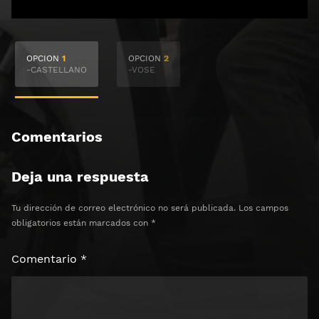
🔒 Acceso Requerido
OPCION
1
OPCION
2
Haz clic 3 veces en el botón para desbloquear el
-CASTELLANO
-VOSE
contenido
Clic 1 - Abrir primer enlace
Comentarios
Clics: 0/3
Deja una respuesta
⏰ El acceso expira en 1 hora
Tu dirección de correo electrónico no será publicada.
Los campos
obligatorios están marcados con
*
Comentario
*