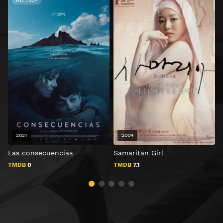
HD 720P
2021
2004
Las consecuencias
Samaritan Girl
TMDB
0
TMDB
7.1