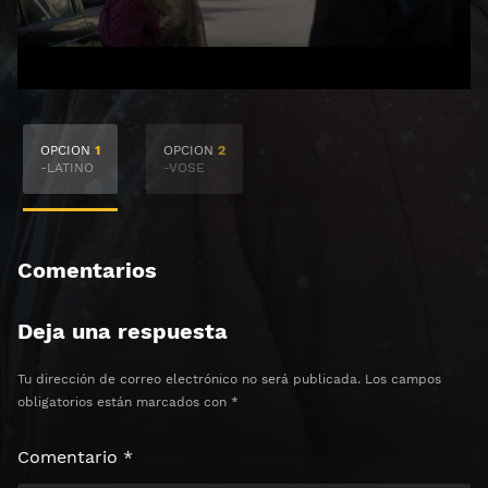
🔒 Acceso Requerido
OPCION
1
OPCION
2
Haz clic 3 veces en el botón para desbloquear el
-LATINO
-VOSE
contenido
Clic 1 - Abrir primer enlace
Comentarios
Clics: 0/3
Deja una respuesta
⏰ El acceso expira en 1 hora
Tu dirección de correo electrónico no será publicada.
Los campos
obligatorios están marcados con
*
Comentario
*