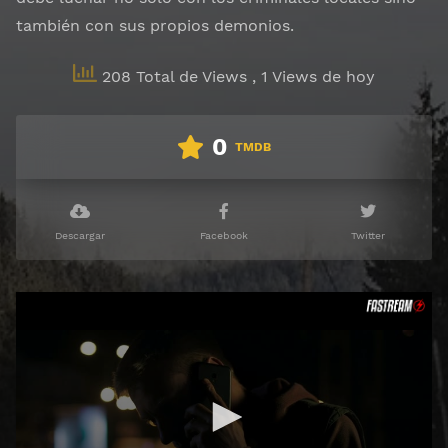
también con sus propios demonios.
208 Total de Views
, 1 Views de hoy
0
TMDB
Descargar
Facebook
Twitter