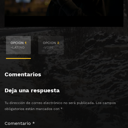
🔒 Acceso Requerido
OPCION
1
OPCION
2
Haz clic 3 veces en el botón para desbloquear el
-LATINO
-VOSE
contenido
Clic 1 - Abrir primer enlace
Comentarios
Clics: 0/3
Deja una respuesta
⏰ El acceso expira en 1 hora
Tu dirección de correo electrónico no será publicada.
Los campos
obligatorios están marcados con
*
Comentario
*