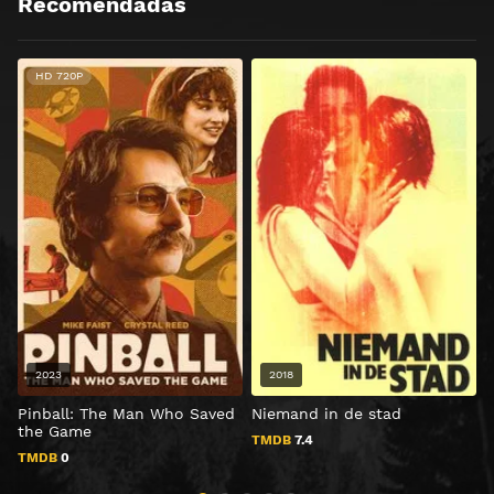
Recomendadas
HD 720P
2023
2018
Pinball: The Man Who Saved
Niemand in de stad
U
the Game
TMDB
7.4
TMDB
0