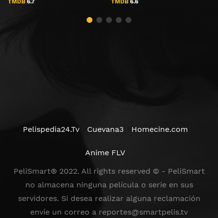
TMDB
6.7
TMDB
6.6
Pelispedia24.Tv
Cuevana3
Homecine.com
Anime FLV
PeliSmart® 2022. All rights reserved © - PeliSmart
no almacena ninguna película o serie en sus
servidores. Si desea realizar alguna reclamación
envíe un correo a
reportes@smartpelis.tv