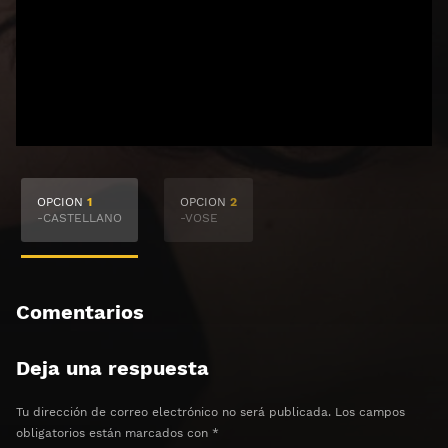
🔒 Acceso Requerido
OPCION
1
OPCION
2
Haz clic 3 veces en el botón para desbloquear el
-CASTELLANO
-VOSE
contenido
Clic 1 - Abrir primer enlace
Comentarios
Clics: 0/3
Deja una respuesta
⏰ El acceso expira en 1 hora
Tu dirección de correo electrónico no será publicada.
Los campos
obligatorios están marcados con
*