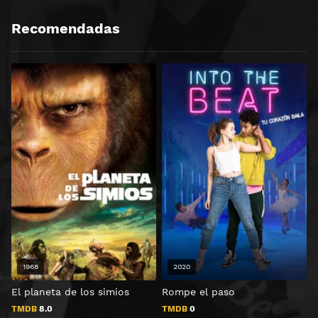
Recomendadas
1968
2020
El planeta de los simios
Rompe el paso
S
TMDB
8.0
TMDB
0