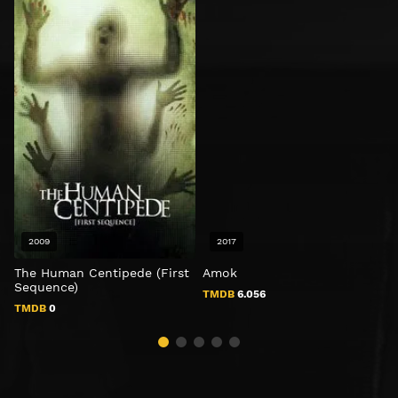
2009
2017
The Human Centipede (First
Amok
P
Sequence)
TMDB
6.056
TMDB
0