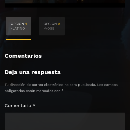
🔒 Acceso Requerido
OPCION
1
OPCION
2
Haz clic 3 veces en el botón para desbloquear el
-LATINO
-VOSE
contenido
Clic 1 - Abrir primer enlace
Comentarios
Clics: 0/3
Deja una respuesta
⏰ El acceso expira en 1 hora
Tu dirección de correo electrónico no será publicada.
Los campos
obligatorios están marcados con
*
Comentario
*