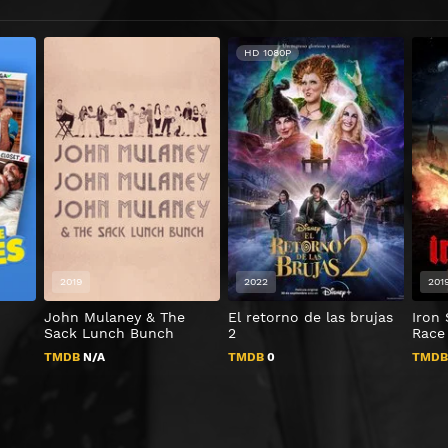
HD 1080P
2019
2022
201
John Mulaney & The
El retorno de las brujas
Iron
Sack Lunch Bunch
2
Race
TMDB
N/A
TMDB
0
TMD