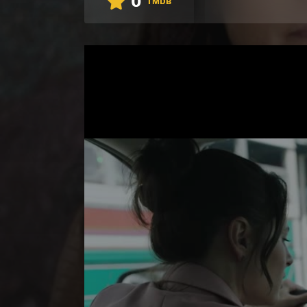
0
TMDB