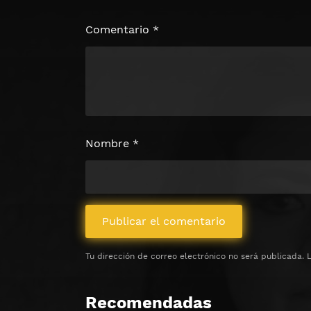
Haz clic 3 veces en el botón para desb
contenido
Comentario
*
Clic 1 - Abrir primer enlac
Clics: 0/3
⏰ El acceso expira en 1 hora
Nombre
*
Tu dirección de correo electrónico no será publicada.
Recomendadas