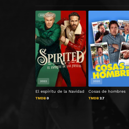
HD 1080P
2022
2020
El espíritu de la Navidad
Cosas de hombres
TMDB
0
TMDB
2.7