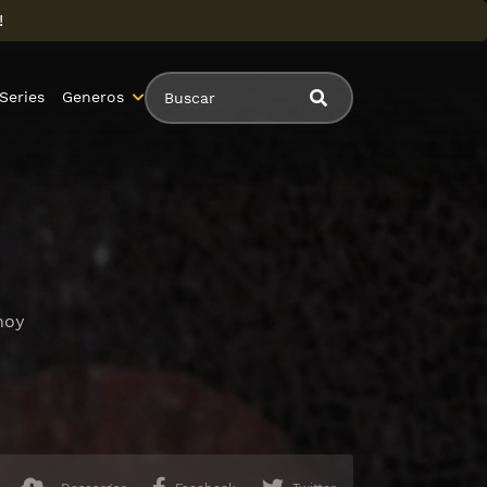
!
Series
Generos
hoy