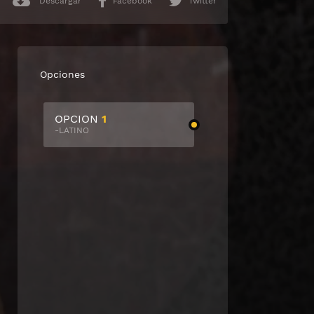
Descargar
Facebook
Twitter
Opciones
OPCION
1
-LATINO