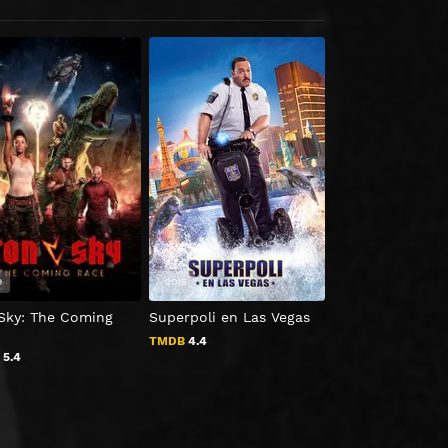
9
2015
2019
 Sky: The Coming
Superpoli en Las Vegas
Edmond
TMDB
4.4
TMDB
7.5
B
5.4