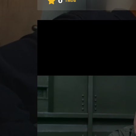
0
TMDB