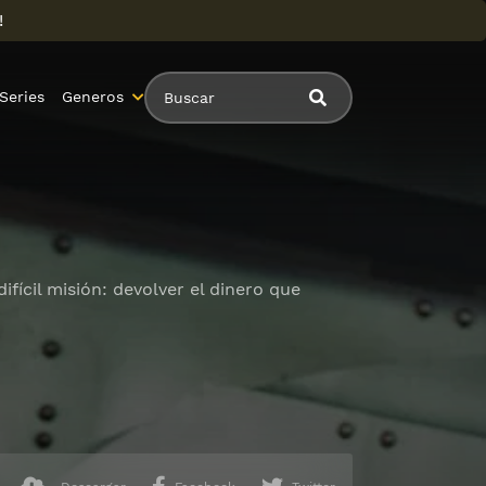
!
Series
Generos
fícil misión: devolver el dinero que