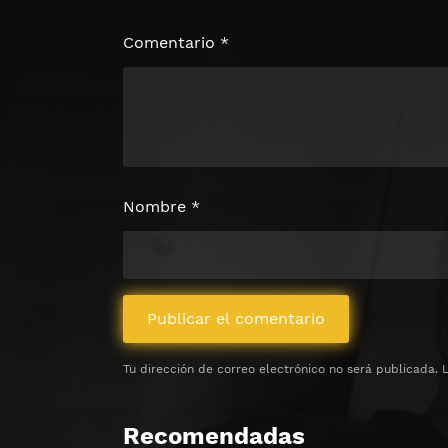
Haz clic 3 veces en el botón para desb
contenido
Comentario
*
Clic 1 - Abrir primer enlac
Clics: 0/3
⏰ El acceso expira en 1 hora
Nombre
*
Tu dirección de correo electrónico no será publicada.
Recomendadas