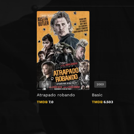
HD 720P
2025
2003
Atrapado robando
Basic
TMDB
7.0
TMDB
6.503