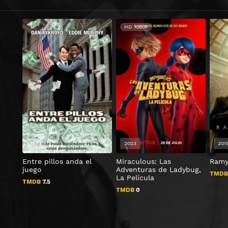
HD 1080P
1983
2023
201
Entre pillos anda el
Miraculous: Las
Ramy
juego
Adventuras de Ladybug,
TMD
La Película
TMDB
7.5
TMDB
0