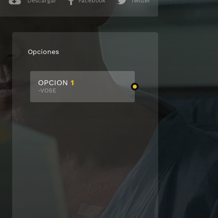
Descargar
Facebook
Twitter
Opciones
OPCION
1
-VOSE