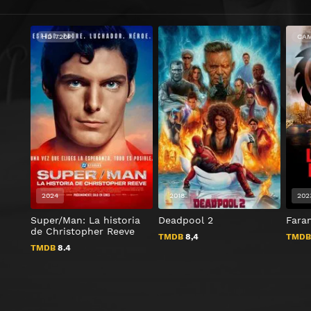
HD 720P
CA
2024
2018
202
Super/Man: La historia
Deadpool 2
Fara
de Christopher Reeve
TMDB
8,4
TMD
TMDB
8.4