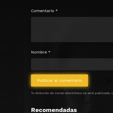
Haz clic 3 veces en el botón para desb
contenido
Comentario
*
Clic 1 - Abrir primer enlac
Clics: 0/3
⏰ El acceso expira en 1 hora
Nombre
*
Tu dirección de correo electrónico no será publicada.
Recomendadas