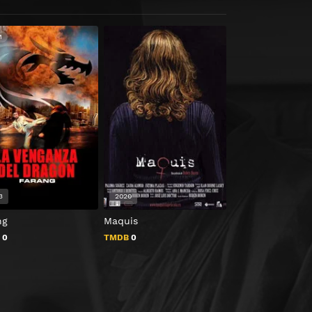
M
3
2020
2021
ng
Maquis
Después de ti
B
0
TMDB
0
TMDB
0