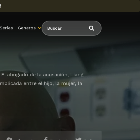
!
Series
Generos
El abogado de la acusación, Liang
licada entre el hijo, la mujer, la