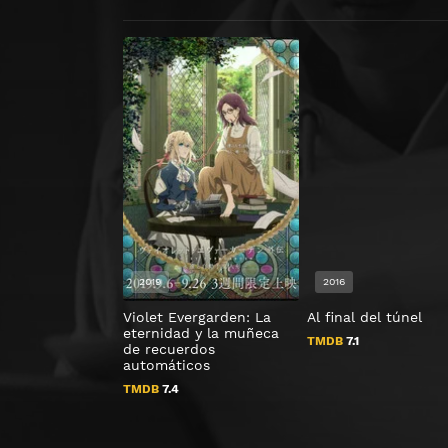
2019
2016
Violet Evergarden: La
Al final del túnel
eternidad y la muñeca
TMDB
7.1
de recuerdos
automáticos
TMDB
7.4