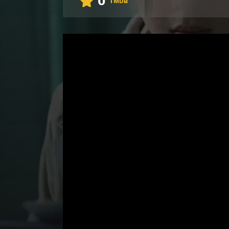
0
TMDB