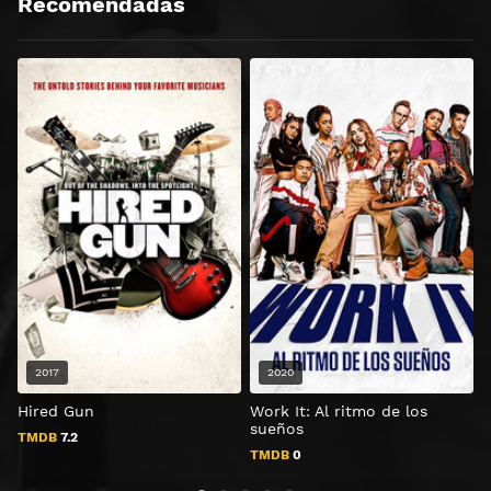
Recomendadas
2017
2020
Hired Gun
Work It: Al ritmo de los
T
sueños
TMDB
7.2
TMDB
0