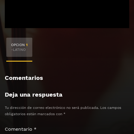
🔒 Acceso Requerido
OPCION
1
Haz clic 3 veces en el botón para desbloquear el
-LATINO
contenido
Clic 1 - Abrir primer enlace
Comentarios
Clics: 0/3
Deja una respuesta
⏰ El acceso expira en 1 hora
Tu dirección de correo electrónico no será publicada.
Los campos
obligatorios están marcados con
*
Comentario
*