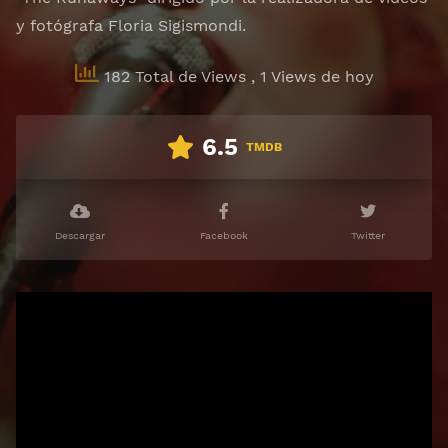
y fotógrafa Floria Sigismondi.
182 Total de Views
, 1 Views de hoy
6.5
TMDB
Descargar
Facebook
Twitter