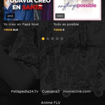
2022
2022
Yo creo en Papá Noel
Todo es posible
¡
TMDB
N/A
TMDB
0
Pelispedia24.Tv
Cuevana3
Homecine.com
Anime FLV