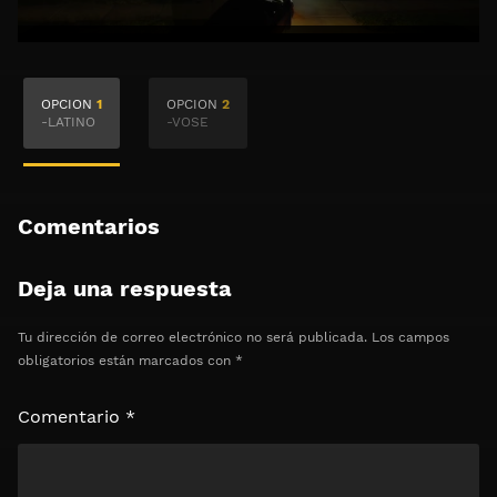
🔒 Acceso Requerido
OPCION
1
OPCION
2
Haz clic 3 veces en el botón para desbloquear el
-LATINO
-VOSE
contenido
Clic 1 - Abrir primer enlace
Comentarios
Clics: 0/3
Deja una respuesta
⏰ El acceso expira en 1 hora
Tu dirección de correo electrónico no será publicada.
Los campos
obligatorios están marcados con
*
Comentario
*