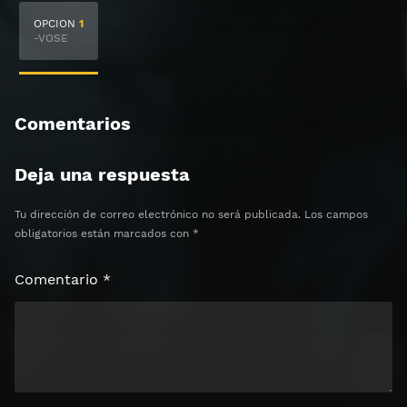
🔒 Acceso Requerido
OPCION
1
Haz clic 3 veces en el botón para desbloquear el
-VOSE
contenido
Clic 1 - Abrir primer enlace
Comentarios
Clics: 0/3
Deja una respuesta
⏰ El acceso expira en 1 hora
Tu dirección de correo electrónico no será publicada.
Los campos
obligatorios están marcados con
*
Comentario
*