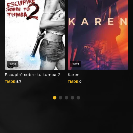
2013
2021
Escupiré sobre tu tumba 2
Karen
B
TMDB
5.7
TMDB
0