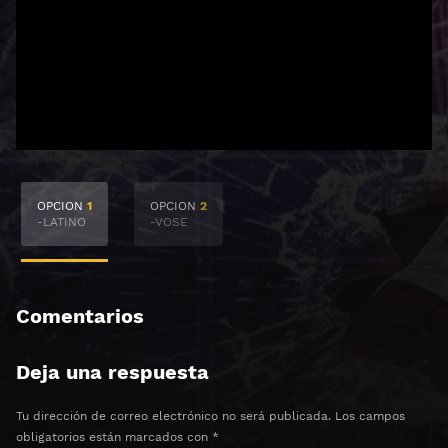
🔒 Acceso Requerido
OPCION
1
OPCION
2
Haz clic 3 veces en el botón para desbloquear el
-LATINO
-VOSE
contenido
Clic 1 - Abrir primer enlace
Comentarios
Clics: 0/3
Deja una respuesta
⏰ El acceso expira en 1 hora
Tu dirección de correo electrónico no será publicada.
Los campos
obligatorios están marcados con
*