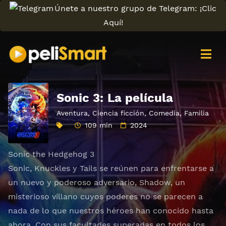
Únete a nuestro grupo de Telegram: ¡Clic
Aquí!
Sonic 3: La película
Aventura
,
Ciencia ficción
,
Comedia
,
Familia
109 min
2024
Sonic the Hedgehog 3
Sonic, Knuckles y Tails se reúnen para enfrentarse a
un nuevo y poderoso adversario, Shadow, un
misterioso villano cuyos poderes no se parecen a
nada de lo que nuestros héroes han conocido hasta
ahora. Con sus facultades superadas en todos los