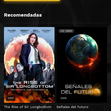
Recomendadas
HD 1080P
2021
2009
The Rise of Sir Longbottom
Señales del futuro
Z