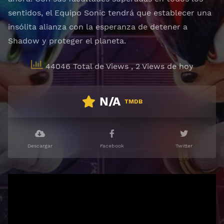
sentidos, el Equipo Sonic tendrá que establecer una
insólita alianza con la esperanza de detener a
Shadow y proteger el planeta.
44046 Total de Views
, 2 Views de hoy
N/A
TMDB
Descargar
Facebook
Twitter