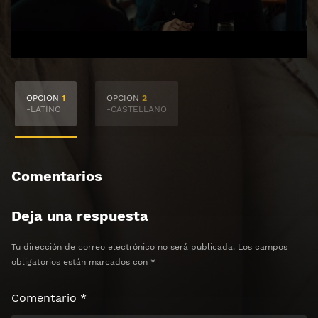
🔒 Acceso Requerido
OPCION
1
OPCION
2
Haz clic 3 veces en el botón para desbloquear el
-LATINO
-CASTELLANO
contenido
Clic 1 - Abrir primer enlace
Comentarios
Clics: 0/3
Deja una respuesta
⏰ El acceso expira en 1 hora
Tu dirección de correo electrónico no será publicada.
Los campos
obligatorios están marcados con
*
Comentario
*