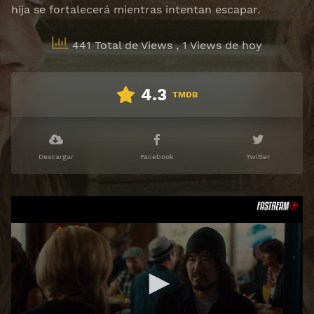
hija se fortalecerá mientras intentan escapar.
441 Total de Views
, 1 Views de hoy
4.3
TMDB
Descargar
Facebook
Twitter