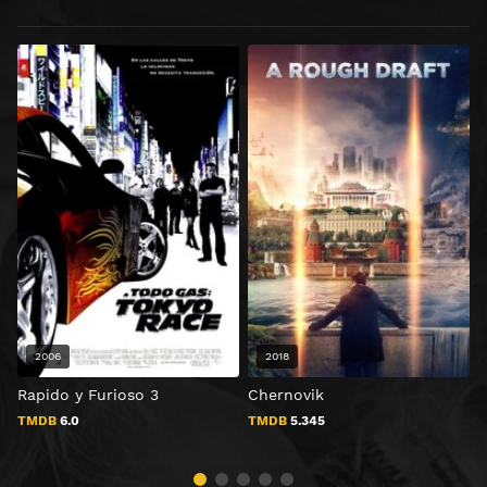
2006
2018
Rapido y Furioso 3
Chernovik
TMDB
6.0
TMDB
5.345