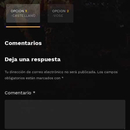
🔒 Acceso Requerido
OPCION
1
OPCION
2
Haz clic 3 veces en el botón para desbloquear el
-CASTELLANO
-VOSE
contenido
Clic 1 - Abrir primer enlace
Comentarios
Clics: 0/3
Deja una respuesta
⏰ El acceso expira en 1 hora
Tu dirección de correo electrónico no será publicada.
Los campos
obligatorios están marcados con
*
Comentario
*