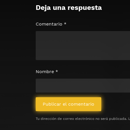
Deja una respuesta
🔒 Acceso Requerido
Haz clic 3 veces en el botón para desb
contenido
Comentario
*
Clic 1 - Abrir primer enlac
Clics: 0/3
⏰ El acceso expira en 1 hora
Nombre
*
Tu dirección de correo electrónico no será publicada.