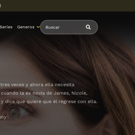
!
Series
Generos
tres veces y ahora ella necesita
cuando la ex novia de James, Nicole,
y dice que quiere que él regrese con ella.
hoy