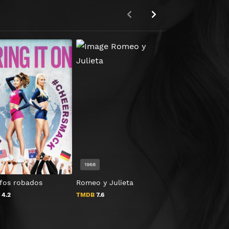
HD 1080P
7
1968
2022
nfos robados
Romeo y Julieta
El inocente
B
4.2
TMDB
7.6
TMDB
0