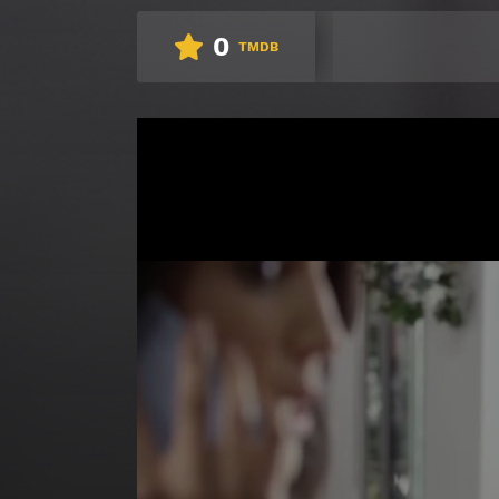
0
TMDB