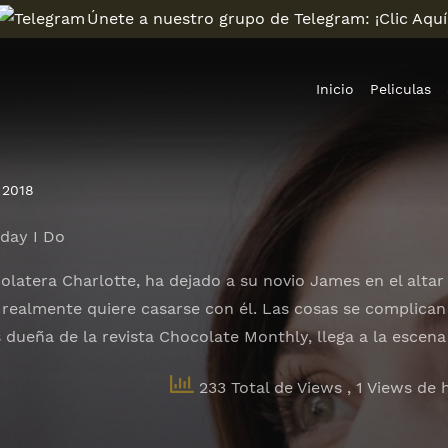
Únete a nuestro grupo de Telegram: ¡Clic Aquí
Inicio
Peliculas
2018
oday I Do
latera Charlotte, ha dejado a su novio James en el altar 
realmente quiere casarse con él. Las cosas se complican 
dueña de la revista Chocolate Monthly, llega a la escena 
233 Total de Views
, 1 Views de 