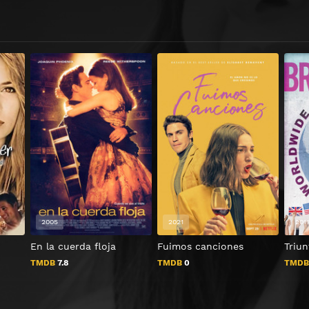
2005
2021
201
En la cuerda floja
Fuimos canciones
Triu
TMDB
7.8
TMDB
0
TMD