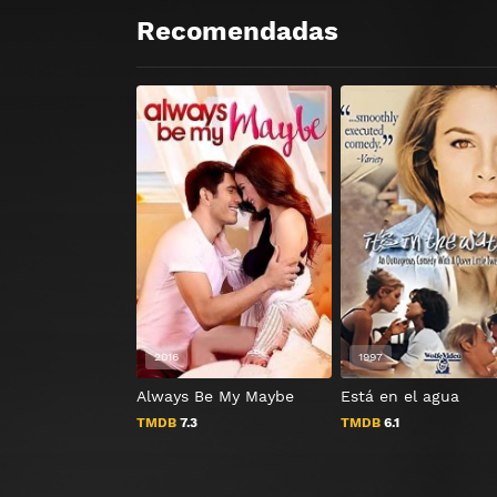
Recomendadas
2016
1997
Always Be My Maybe
Está en el agua
TMDB
7.3
TMDB
6.1