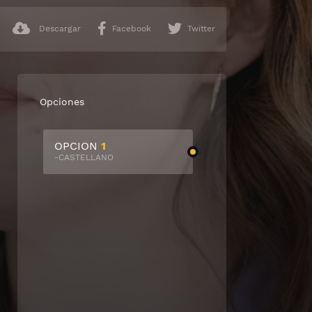
Descargar
Facebook
Twitter
Opciones
OPCION
1
-CASTELLANO