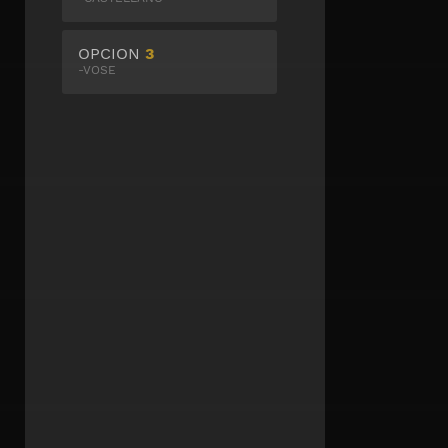
OPCION
3
-VOSE