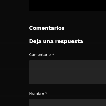
Comentarios
Deja una respuesta
🔒 Acceso Requerido
Haz clic 3 veces en el botón para desb
contenido
Comentario
*
Clic 1 - Abrir primer enlac
Clics: 0/3
⏰ El acceso expira en 1 hora
Nombre
*