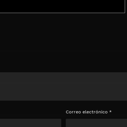
loquear el
e
Correo electrónico
*