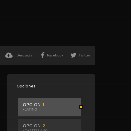
Descargar
Facebook
Twitter
Opciones
OPCION
1
-LATINO
OPCION
2
-CASTELLANO