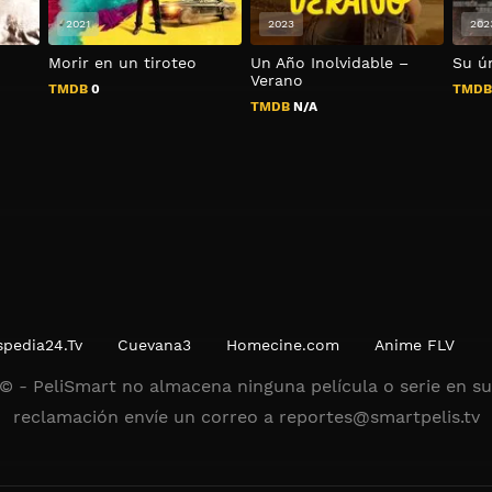
2021
2023
202
Morir en un tiroteo
Un Año Inolvidable –
Su ú
Verano
TMDB
0
TMD
TMDB
N/A
spedia24.Tv
Cuevana3
Homecine.com
Anime FLV
 © - PeliSmart no almacena ninguna película o serie en sus
reclamación envíe un correo a
reportes@smartpelis.tv