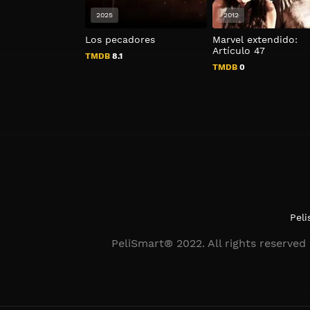
2025
2012
Los pecadores
Marvel extendido:
Artículo 47
TMDB
8.1
TMDB
0
Peli
PeliSmart® 2022. All rights reserved