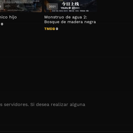
3
2021
2025
nico hijo
Monstruo de agua 2:
Sigue mi voz
Bosque de madera negra
B
0
TMDB
N/A
TMDB
0
 servidores. Si desea realizar alguna