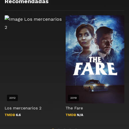
Recomendadas
2012
2019
Los mercenarios 2
The Fare
C
TMDB
6.6
TMDB
N/A