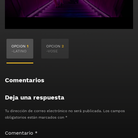
🔒 Acceso Requerido
OPCION
1
OPCION
2
Haz clic 3 veces en el botón para desbloquear el
-LATINO
-VOSE
contenido
Clic 1 - Abrir primer enlace
Comentarios
Clics: 0/3
Deja una respuesta
⏰ El acceso expira en 1 hora
Tu dirección de correo electrónico no será publicada.
Los campos
obligatorios están marcados con
*
Comentario
*