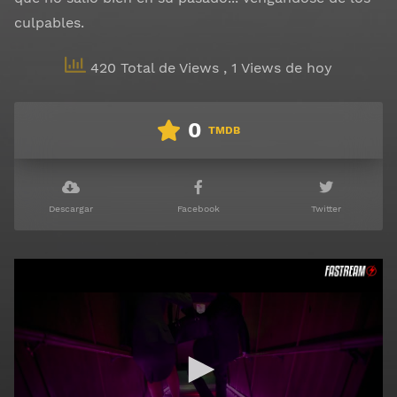
culpables.
420 Total de Views
, 1 Views de hoy
0
TMDB
Descargar
Facebook
Twitter