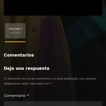
🔒 Acceso Requerido
OPCION
1
Haz clic 3 veces en el botón para desbloquear el
-LATINO
contenido
Clic 1 - Abrir primer enlace
Comentarios
Clics: 0/3
Deja una respuesta
⏰ El acceso expira en 1 hora
Tu dirección de correo electrónico no será publicada.
Los campos
obligatorios están marcados con
*
Comentario
*