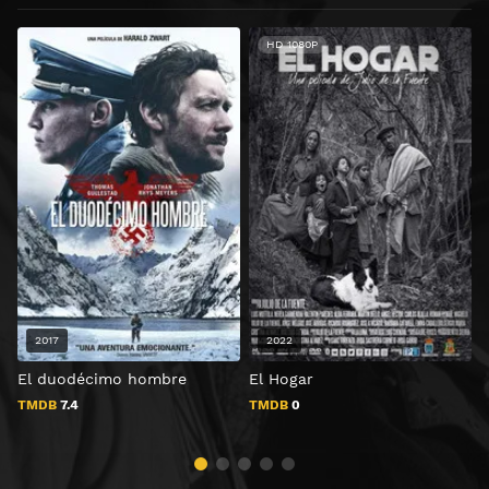
HD 1080P
2017
2022
El duodécimo hombre
El Hogar
E
TMDB
7.4
TMDB
0