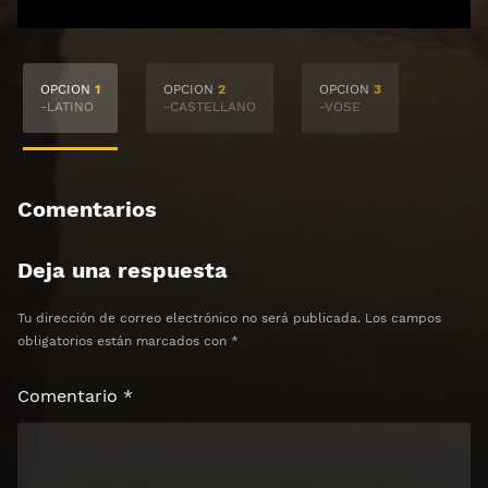
🔒 Acceso Requerido
OPCION
1
OPCION
2
OPCION
3
Haz clic 3 veces en el botón para desbloquear el
-LATINO
-CASTELLANO
-VOSE
contenido
Clic 1 - Abrir primer enlace
Comentarios
Clics: 0/3
Deja una respuesta
⏰ El acceso expira en 1 hora
Tu dirección de correo electrónico no será publicada.
Los campos
obligatorios están marcados con
*
Comentario
*