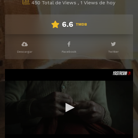
450 Total de Views
, 1 Views de hoy
6.6
TMDB
Descargar
Facebook
Twitter