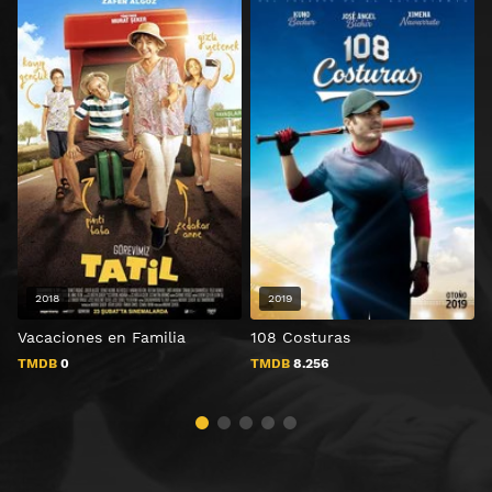
2018
2019
Vacaciones en Familia
108 Costuras
L
TMDB
0
TMDB
8.256