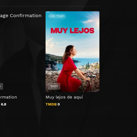
HD 720P
6
2023
2017
irmation
Muy lejos de aquí
Tierra de sospe
B
6.8
TMDB
0
TMDB
5.6