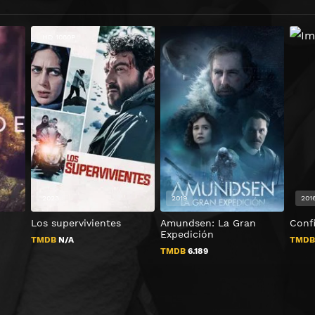
HD 1080P
2023
2019
201
Los supervivientes
Amundsen: La Gran
Conf
Expedición
TMDB
N/A
TMD
TMDB
6.189