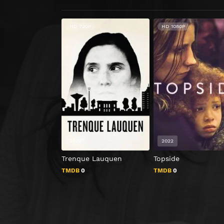
HD 720P
HD 1080P
2022
2022
Trenque Lauquen
Topside
TMDB
0
TMDB
0