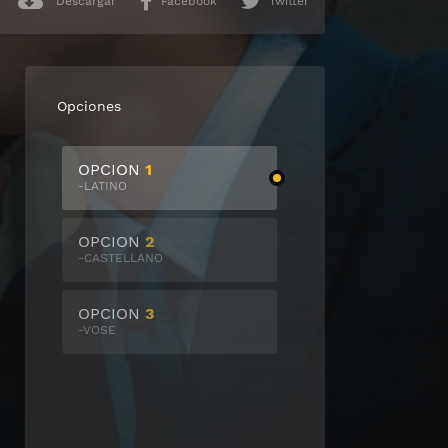
Descargar
Facebook
Twitter
Opciones
OPCION
1
-LATINO
OPCION
2
-CASTELLANO
OPCION
3
-VOSE