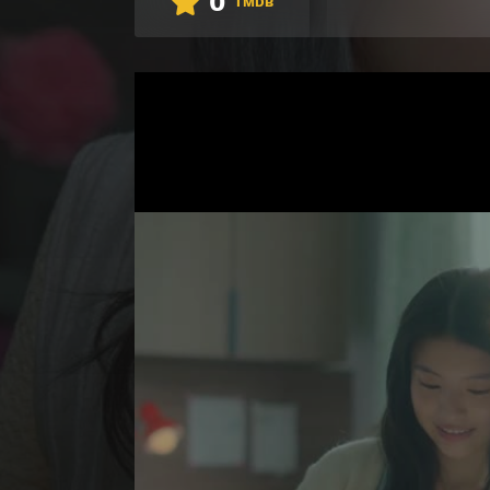
0
TMDB