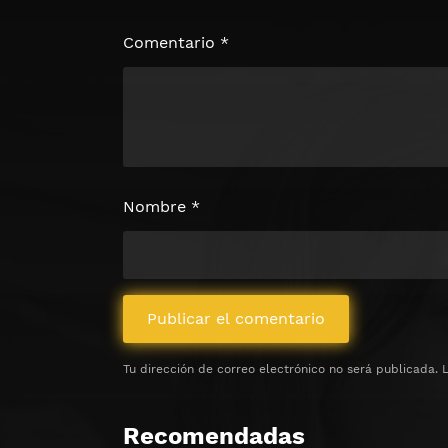
Haz clic 3 veces en el botón para desb
contenido
Comentario
*
Clic 1 - Abrir primer enlac
Clics: 0/3
⏰ El acceso expira en 1 hora
Nombre
*
Tu dirección de correo electrónico no será publicada.
Recomendadas