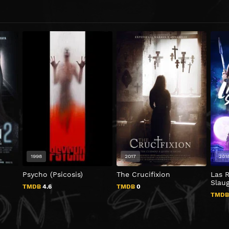
1998
2017
201
Psycho (Psicosis)
The Crucifixion
Las 
Slau
TMDB
4.6
TMDB
0
TMD