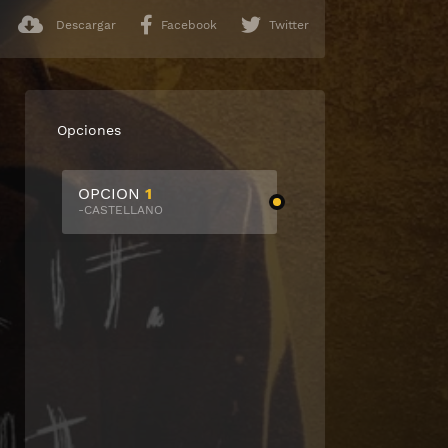
Descargar
Facebook
Twitter
Opciones
OPCION
1
-CASTELLANO