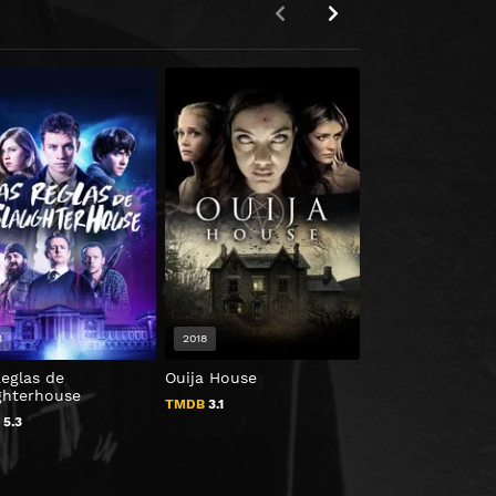
HD 1080P
8
2018
2020
Reglas de
Ouija House
Amulet
ghterhouse
TMDB
3.1
TMDB
5.443
B
5.3