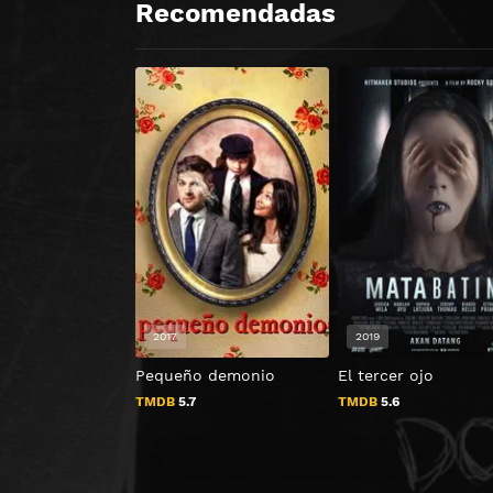
Recomendadas
2017
2019
Pequeño demonio
El tercer ojo
TMDB
5.7
TMDB
5.6