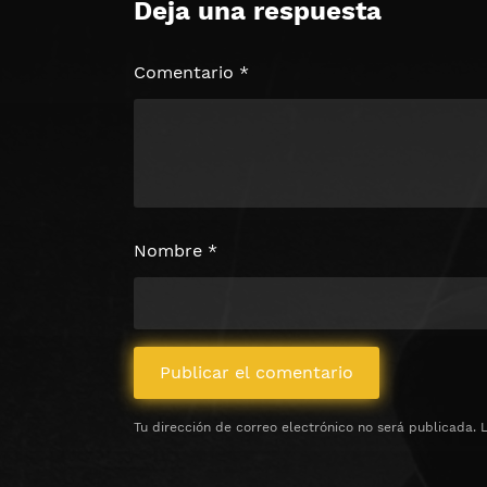
Deja una respuesta
🔒 Acceso Requerido
Haz clic 3 veces en el botón para desb
contenido
Comentario
*
Clic 1 - Abrir primer enlac
Clics: 0/3
⏰ El acceso expira en 1 hora
Nombre
*
Tu dirección de correo electrónico no será publicada.