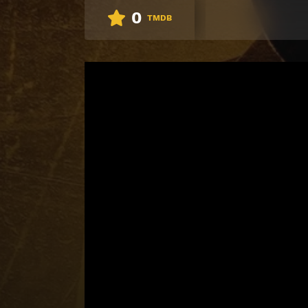
0
TMDB