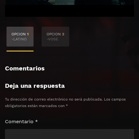
🔒 Acceso Requerido
OPCION
1
OPCION
2
Haz clic 3 veces en el botón para desbloquear el
-LATINO
-VOSE
contenido
Clic 1 - Abrir primer enlace
Comentarios
Clics: 0/3
Deja una respuesta
⏰ El acceso expira en 1 hora
Tu dirección de correo electrónico no será publicada.
Los campos
obligatorios están marcados con
*
Comentario
*