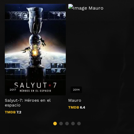
2017
2014
Salyut-7: Héroes en el
Mauro
B
espacio
TMDB
6.4
TMDB
7.2