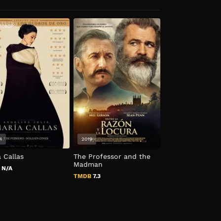
1080P
HD 720P
4
2019
2020
 Callas
The Professor and the
Los 800
Madman
B
N/A
TMDB
0
TMDB
7.3