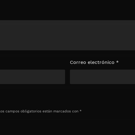
loquear el
e
Correo electrónico
*
Los campos obligatorios están marcados con
*