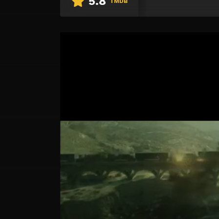
5.8
TMDB