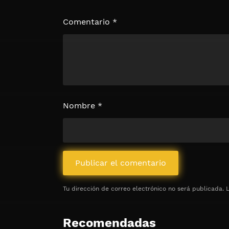
Haz clic 3 veces en el botón para desb
contenido
Comentario
*
Clic 1 - Abrir primer enlac
Clics: 0/3
⏰ El acceso expira en 1 hora
Nombre
*
Tu dirección de correo electrónico no será publicada.
Recomendadas