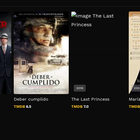
HD 
2017
2016
202
Deber cumplido
The Last Princess
María
TMDB
6.5
TMDB
7.0
TMD