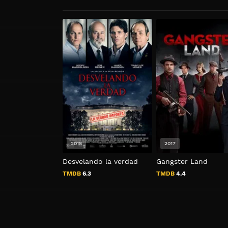
2018
2017
Desvelando la verdad
Gangster Land
TMDB
6.3
TMDB
4.4