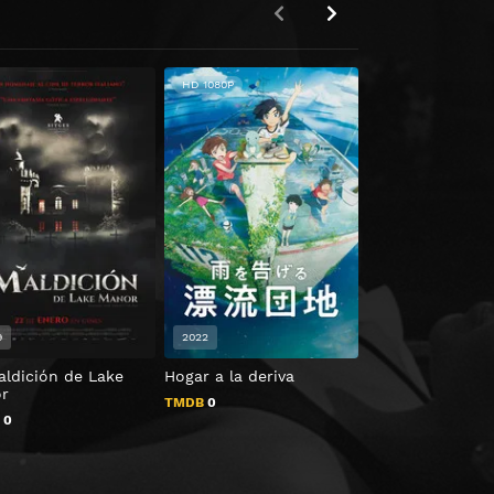
HD 1080P
9
2022
2001
aldición de Lake
Hogar a la deriva
Treading Water
r
TMDB
0
TMDB
5.5
B
0