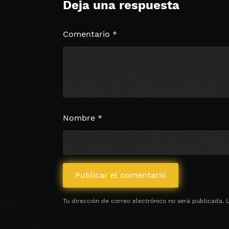
Deja una respuesta
🔒 Acceso Requerido
Haz clic 3 veces en el botón para desb
contenido
Comentario
*
Clic 1 - Abrir primer enlac
Clics: 0/3
⏰ El acceso expira en 1 hora
Nombre
*
Tu dirección de correo electrónico no será publicada.