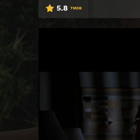
5.8
TMDB