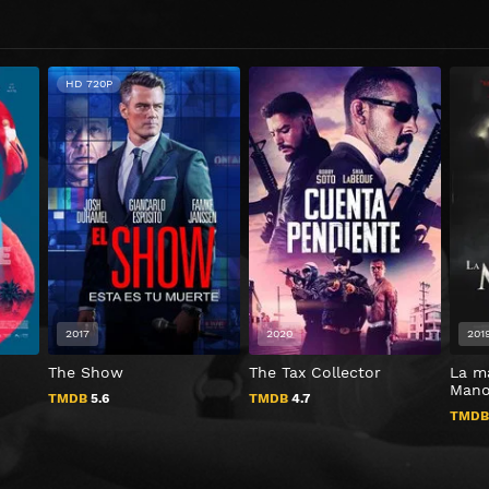
HD 720P
2017
2020
201
The Show
The Tax Collector
La m
Mano
TMDB
5.6
TMDB
4.7
TMD