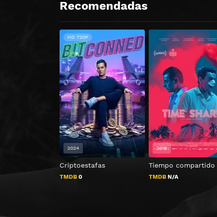
Recomendadas
HD 720P
2024
2018
Criptoestafas
Tiempo compartido
TMDB
0
TMDB
N/A