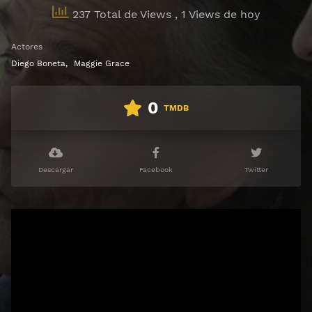
237 Total de Views
, 1 Views de hoy
Actores
Diego Boneta
,
Maggie Grace
0
TMDB
Descargar
Facebook
Twitter