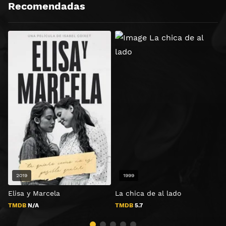
Recomendadas
2019
1999
Elisa y Marcela
La chica de al lado
F
TMDB
N/A
TMDB
5.7