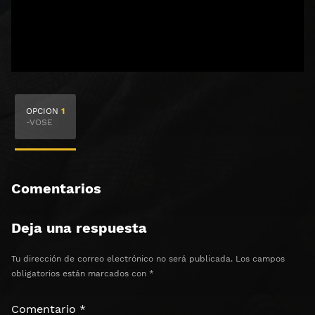
🔒 Acceso Requerido
OPCION
1
Haz clic 3 veces en el botón para desbloquear el
-VOSE
contenido
Clic 1 - Abrir primer enlace
Comentarios
Clics: 0/3
Deja una respuesta
⏰ El acceso expira en 1 hora
Tu dirección de correo electrónico no será publicada.
Los campos
obligatorios están marcados con
*
Comentario
*