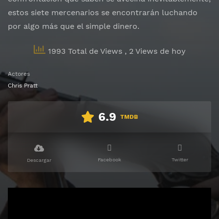
estos siete mercenarios se encontrarán luchando
por algo más que el simple dinero.
1993 Total de Views
, 2 Views de hoy
Actores
Chris Pratt
6.9
TMDB
Facebook
Twitter
Descargar