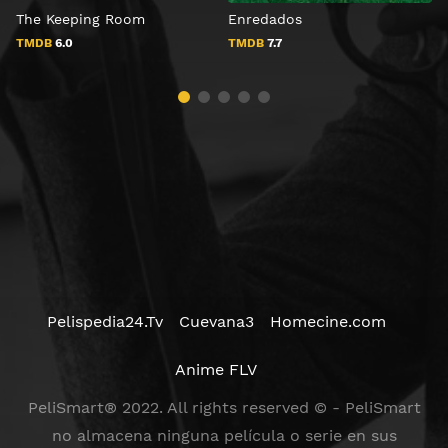
The Keeping Room
Enredados
A
TMDB
6.0
TMDB
7.7
Pelispedia24.Tv
Cuevana3
Homecine.com
Anime FLV
PeliSmart® 2022. All rights reserved © - PeliSmart
no almacena ninguna película o serie en sus