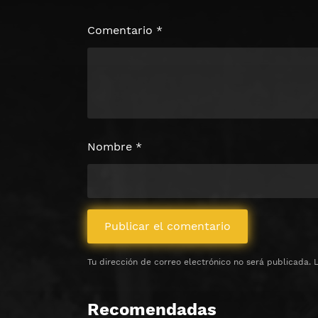
Haz clic 3 veces en el botón para desb
contenido
Comentario
*
Clic 1 - Abrir primer enlac
Clics: 0/3
⏰ El acceso expira en 1 hora
Nombre
*
Tu dirección de correo electrónico no será publicada.
Recomendadas