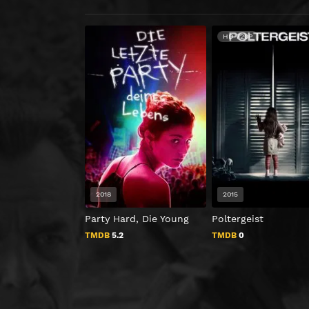
HD 720P
2018
2015
Party Hard, Die Young
Poltergeist
TMDB
5.2
TMDB
0