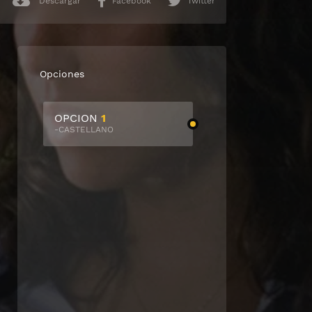
Descargar
Facebook
Twitter
Opciones
OPCION
1
-CASTELLANO