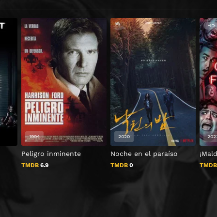
HD 
1994
2020
202
Peligro inminente
Noche en el paraíso
¡Mald
TMDB
6.9
TMDB
0
TMD