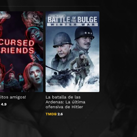
1080P
HD 720P
2
2020
2015
itos amigos!
La batalla de las
Spectre
Ardenas: La última
B
4.9
TMDB
6.518
ofensiva de Hitler
TMDB
2.6