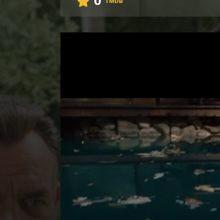
0
TMDB