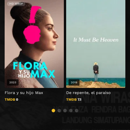
HD 1080P
2023
2019
Flora y su hijo Max
De repente, el paraíso
H
TMDB
0
TMDB
7.1