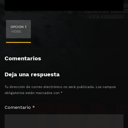
🔒 Acceso Requerido
OPCION
1
Haz clic 3 veces en el botón para desbloquear el
-VOSE
contenido
Clic 1 - Abrir primer enlace
Comentarios
Clics: 0/3
Deja una respuesta
⏰ El acceso expira en 1 hora
Tu dirección de correo electrónico no será publicada.
Los campos
obligatorios están marcados con
*
Comentario
*