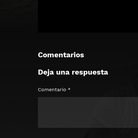
Comentarios
Deja una respuesta
🔒 Acceso Requerido
Haz clic 3 veces en el botón para desb
contenido
Comentario
*
Clic 1 - Abrir primer enlac
Clics: 0/3
⏰ El acceso expira en 1 hora