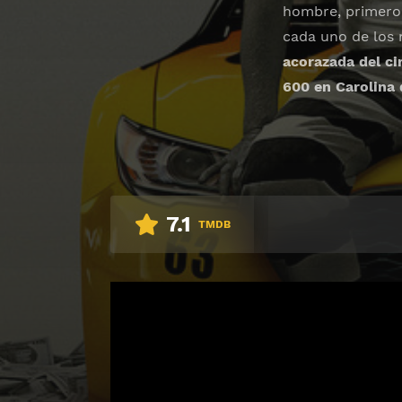
hombre, primero 
cada uno de los 
acorazada del ci
600 en Carolina 
7.1
TMDB