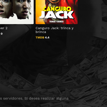
3
2003
2014
ver 2
Canguro Jack: trinca y
Las voces
brinca
B
0
TMDB
6.4
TMDB
4.4
 servidores. Si desea realizar alguna