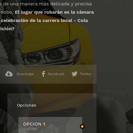
an de una manera más delicada y precisa
l robo.
El lugar que robarán es la cámara
celebración de la carrera local - Cola
ición?
Descargar
Facebook
Twitter
Opciones
OPCION
1
-LATINO