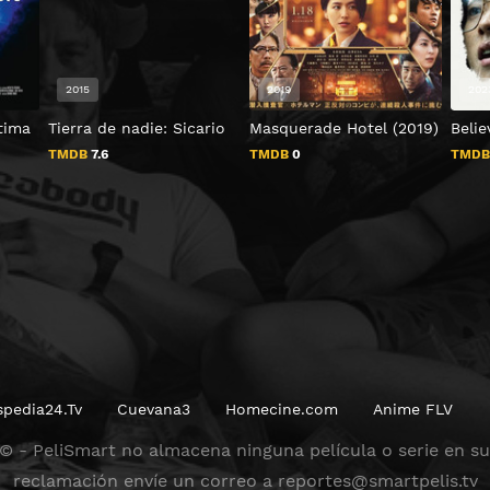
2015
2019
202
ltima
Tierra de nadie: Sicario
Masquerade Hotel (2019)
Belie
TMDB
7.6
TMDB
0
TMD
spedia24.Tv
Cuevana3
Homecine.com
Anime FLV
 © - PeliSmart no almacena ninguna película o serie en sus
reclamación envíe un correo a
reportes@smartpelis.tv