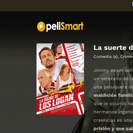
La suerte 
Comedia (s)
,
Crime
Jimmy es un señ
un veterano de la
una peluquera o
maldición famili
que le ocurrió h
hermanos ingenia
creencias es una
prisión y que sa