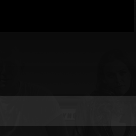
loquear el
e