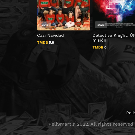
2016
2023
Casi Navidad
Detective Knight: Ú
misión
TMDB
5.8
TMDB
0
Peli
PeliSmart® 2022. All rights reserved