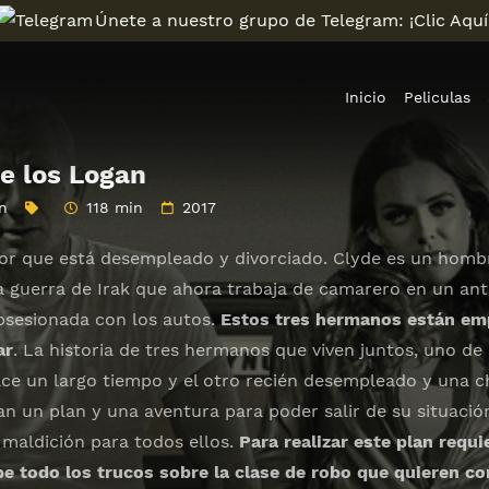
Únete a nuestro grupo de Telegram: ¡Clic Aquí
Inicio
Peliculas
de los Logan
n
118 min
2017
or que está desempleado y divorciado. Clyde es un homb
 guerra de Irak que ahora trabaja de camarero en un antro
bsesionada con los autos.
Estos tres hermanos están em
ar
. La historia de tres hermanos que viven juntos, uno de
ace un largo tiempo y el otro recién desempleado y una ch
n un plan y una aventura para poder salir de su situació
 maldición para todos ellos.
Para realizar este plan requ
be todo los trucos sobre la clase de robo que quieren c