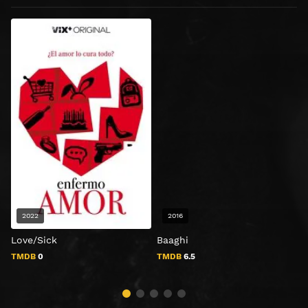
HD 1080P
2022
2016
Love/Sick
Baaghi
T
TMDB
0
TMDB
6.5