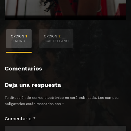
🔒 Acceso Requerido
OPCION
1
OPCION
2
Haz clic 3 veces en el botón para desbloquear el
-LATINO
-CASTELLANO
contenido
Clic 1 - Abrir primer enlace
Comentarios
Clics: 0/3
Deja una respuesta
⏰ El acceso expira en 1 hora
Tu dirección de correo electrónico no será publicada.
Los campos
obligatorios están marcados con
*
Comentario
*