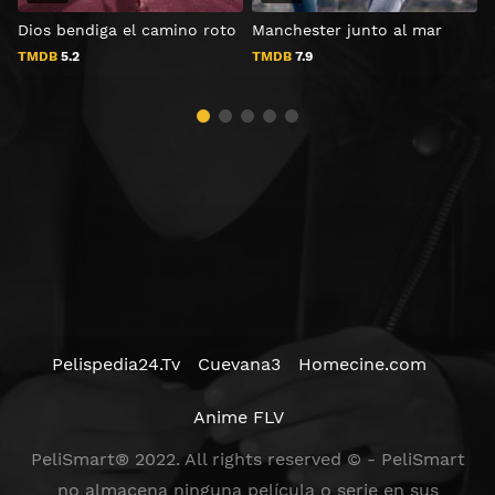
Dios bendiga el camino roto
Manchester junto al mar
T
TMDB
5.2
TMDB
7.9
Pelispedia24.Tv
Cuevana3
Homecine.com
Anime FLV
PeliSmart® 2022. All rights reserved © - PeliSmart
no almacena ninguna película o serie en sus