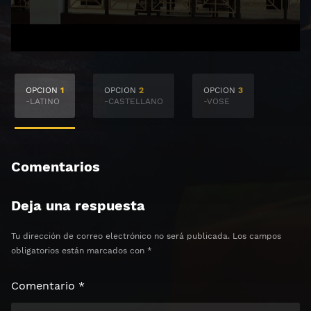
🔒 Acceso Requerido
OPCION
1
OPCION
2
OPCION
3
Haz clic 3 veces en el botón para desbloquear el
-LATINO
-CASTELLANO
-VOSE
contenido
Clic 1 - Abrir primer enlace
Comentarios
Clics: 0/3
Deja una respuesta
⏰ El acceso expira en 1 hora
Tu dirección de correo electrónico no será publicada.
Los campos
obligatorios están marcados con
*
Comentario
*