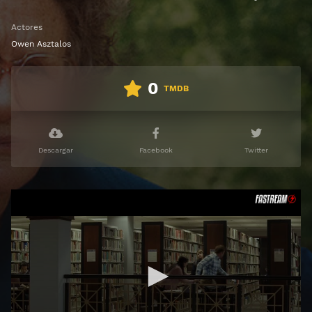
Actores
Owen Asztalos
0
TMDB
Descargar
Facebook
Twitter