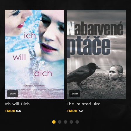
2014
2019
Ich will Dich
The Painted Bird
T
TMDB
6.5
TMDB
7.2