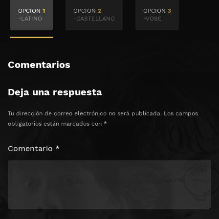
🔒 Acceso Requerido
OPCION
1
OPCION
2
OPCION
3
Haz clic 3 veces en el botón para desbloquear el
-LATINO
-CASTELLANO
-VOSE
contenido
Clic 1 - Abrir primer enlace
Comentarios
Clics: 0/3
Deja una respuesta
⏰ El acceso expira en 1 hora
Tu dirección de correo electrónico no será publicada.
Los campos
obligatorios están marcados con
*
Comentario
*