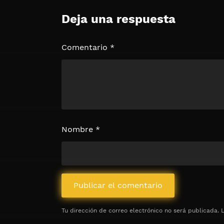
Deja una respuesta
🔒 Acceso Requerido
Haz clic 3 veces en el botón para desb
contenido
Comentario
*
Clic 1 - Abrir primer enlac
Clics: 0/3
⏰ El acceso expira en 1 hora
Nombre
*
Tu dirección de correo electrónico no será publicada.