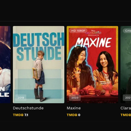
HD 1080P
CA
2019
2023
202
Deutschstunde
Maxine
Clara
TMDB
7.1
TMDB
0
TMD