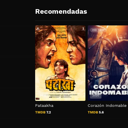
Recomendadas
HD 720P
2018
2020
Pataakha
Corazón Indomable
TMDB
7.2
TMDB
5.6