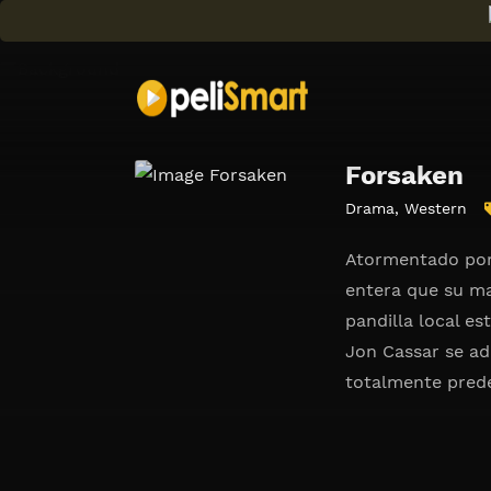
Forsaken
Drama
,
Western
Atormentado por 
entera que su ma
pandilla local es
Jon Cassar se adh
totalmente prede