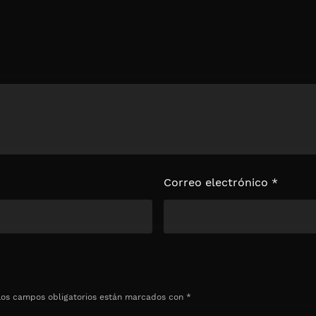
loquear el
e
Correo electrónico
*
Los campos obligatorios están marcados con
*