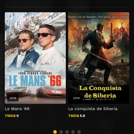
2019
2019
Le Mans '66
La conquista de Siberia
V
TMDB
0
TMDB
5.9