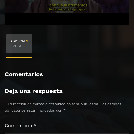
🔒 Acceso Requerido
OPCION
1
Haz clic 3 veces en el botón para desbloquear el
-VOSE
contenido
Clic 1 - Abrir primer enlace
Comentarios
Clics: 0/3
Deja una respuesta
⏰ El acceso expira en 1 hora
Tu dirección de correo electrónico no será publicada.
Los campos
obligatorios están marcados con
*
Comentario
*