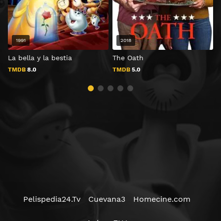
1991
2018
La bella y la bestia
The Oath
L
TMDB
8.0
TMDB
5.0
Pelispedia24.Tv
Cuevana3
Homecine.com