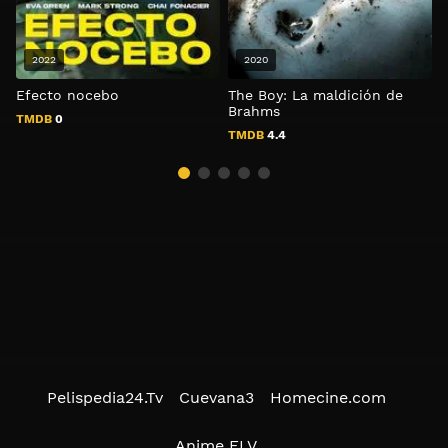
2022
2020
Efecto nocebo
The Boy: La maldición de
M
Brahms
TMDB
0
TMDB
4.4
Pelispedia24.Tv
Cuevana3
Homecine.com
Anime FLV