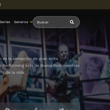
!
Series
Generos
 es la sensación de gran éxito
The Performing Arts de Nueva York mientras
a de la vida.