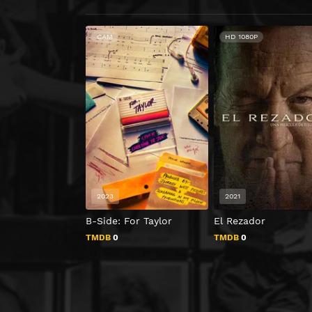
CAM
HD 1080P
2023
2021
B-Side: For Taylor
El Rezador
TMDB
0
TMDB
0