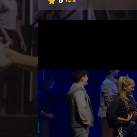
0
TMDB