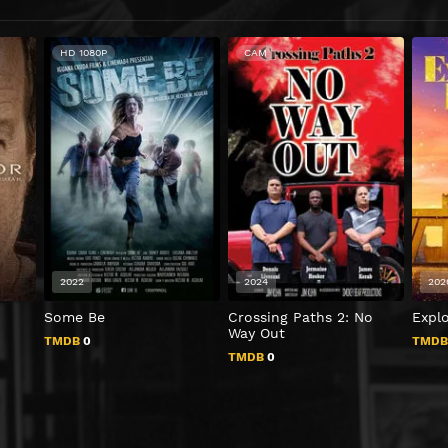
HD 1080P
CAM
2022
2024
202
Some Be
Crossing Paths 2: No
Explo
Way Out
TMDB
0
TMD
TMDB
0