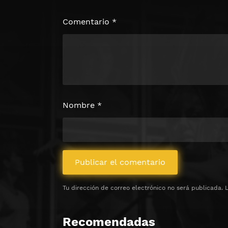
Haz clic 3 veces en el botón para desb
contenido
Comentario
*
Clic 1 - Abrir primer enlac
Clics: 0/3
⏰ El acceso expira en 1 hora
Nombre
*
Tu dirección de correo electrónico no será publicada.
Recomendadas