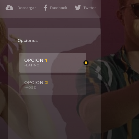
Descargar
Facebook
Twitter
Opciones
OPCION
1
-LATINO
OPCION
2
-VOSE