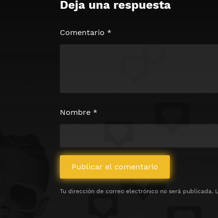
Deja una respuesta
🔒 Acceso Requerido
Haz clic 3 veces en el botón para desb
contenido
Comentario
*
Clic 1 - Abrir primer enlac
Clics: 0/3
⏰ El acceso expira en 1 hora
Nombre
*
Tu dirección de correo electrónico no será publicada.