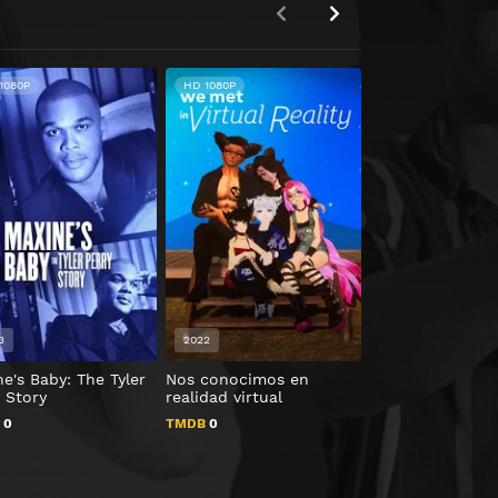
1080P
HD 1080P
3
2022
2016
e's Baby: The Tyler
Nos conocimos en
#Rucker50
 Story
realidad virtual
TMDB
0
B
0
TMDB
0