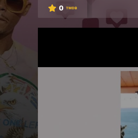
0
TMDB