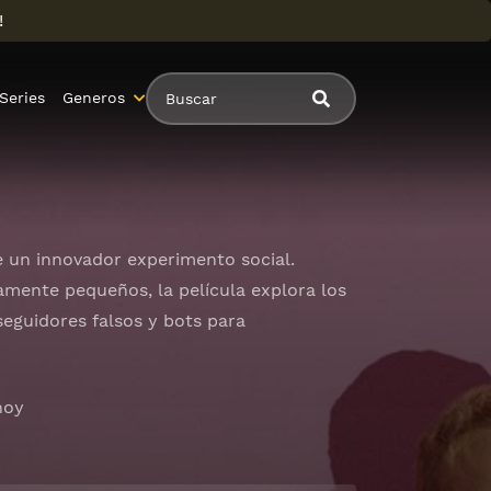
!
Series
Generos
 de un innovador experimento social.
amente pequeños, la película explora los
eguidores falsos y bots para
hoy