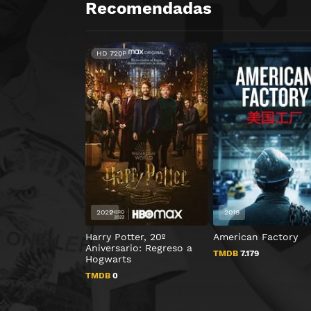
Recomendadas
HD 720P
2022
2019
Harry Potter, 20º
American Factory
Aniversario: Regreso a
TMDB
7.179
Hogwarts
TMDB
0