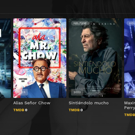
HD 1080P
HD 720P
HD 
2023
2022
202
Alias Señor Chow
Sintiéndolo mucho
Maxin
Perry
TMDB
0
TMDB
0
TMD