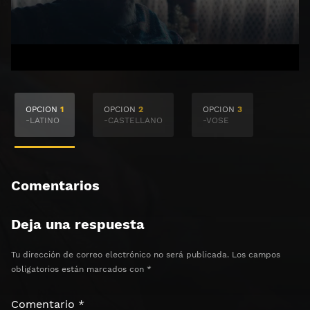
🔒 Acceso Requerido
OPCION
1
OPCION
2
OPCION
3
Haz clic 3 veces en el botón para desbloquear el
-LATINO
-CASTELLANO
-VOSE
contenido
Clic 1 - Abrir primer enlace
Comentarios
Clics: 0/3
Deja una respuesta
⏰ El acceso expira en 1 hora
Tu dirección de correo electrónico no será publicada.
Los campos
obligatorios están marcados con
*
Comentario
*