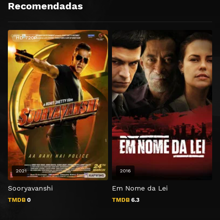
Recomendadas
HD 720P
2021
2016
Sooryavanshi
Em Nome da Lei
A
TMDB
0
TMDB
6.3