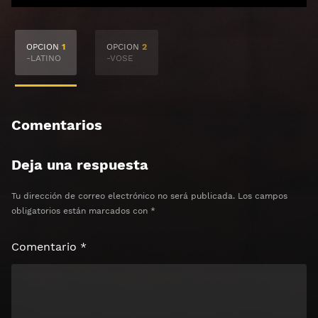
🔒 Acceso Requerido
OPCION
1
OPCION
2
Haz clic 3 veces en el botón para desbloquear el
-LATINO
-VOSE
contenido
Clic 1 - Abrir primer enlace
Comentarios
Clics: 0/3
Deja una respuesta
⏰ El acceso expira en 1 hora
Tu dirección de correo electrónico no será publicada.
Los campos
obligatorios están marcados con
*
Comentario
*