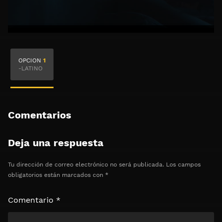
🔒 Acceso Requerido
OPCION
1
Haz clic 3 veces en el botón para desbloquear el
-LATINO
contenido
Clic 1 - Abrir primer enlace
Comentarios
Clics: 0/3
Deja una respuesta
⏰ El acceso expira en 1 hora
Tu dirección de correo electrónico no será publicada.
Los campos
obligatorios están marcados con
*
Comentario
*