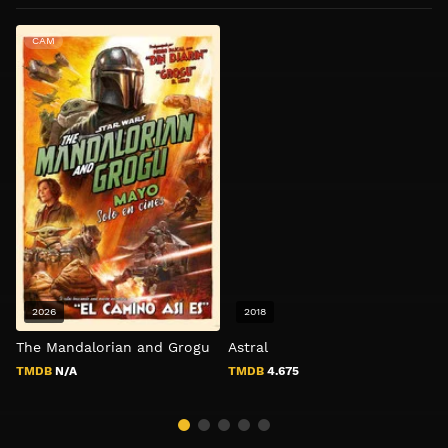
CAM
2026
2018
The Mandalorian and Grogu
Astral
T
2
TMDB
N/A
TMDB
4.675