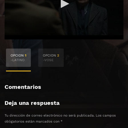
🔒 Acceso Requerido
OPCION
1
OPCION
2
Haz clic 3 veces en el botón para desbloquear el
-LATINO
-VOSE
contenido
Clic 1 - Abrir primer enlace
Comentarios
Clics: 0/3
Deja una respuesta
⏰ El acceso expira en 1 hora
Tu dirección de correo electrónico no será publicada.
Los campos
obligatorios están marcados con
*