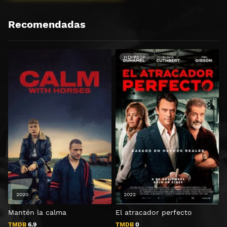
Recomendadas
HD 720P
2020
2022
Mantén la calma
El atracador perfecto
A
TMDB
6.9
TMDB
0