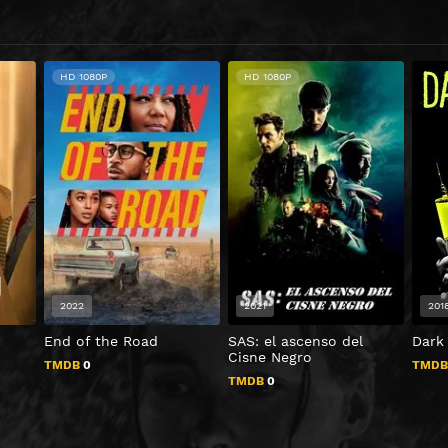
HD 1080P
HD 1080P
2022
2021
201
End of the Road
SAS: el ascenso del
Dark 
Cisne Negro
TMDB
0
TMD
TMDB
0