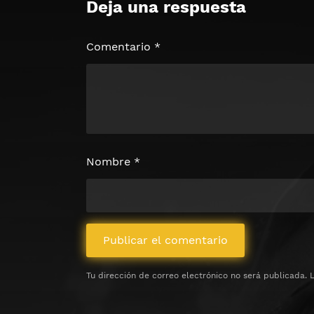
Deja una respuesta
🔒 Acceso Requerido
Haz clic 3 veces en el botón para desb
contenido
Comentario
*
Clic 1 - Abrir primer enlac
Clics: 0/3
⏰ El acceso expira en 1 hora
Nombre
*
Tu dirección de correo electrónico no será publicada.