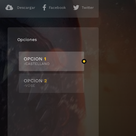
Descargar
Facebook
Twitter
Opciones
OPCION
1
-CASTELLANO
OPCION
2
-VOSE