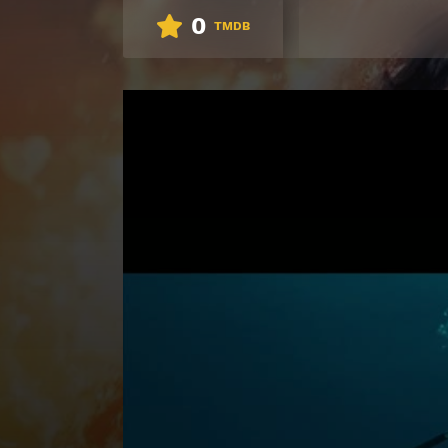
0
TMDB