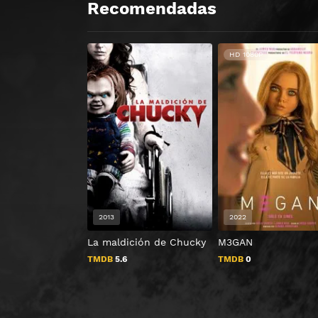
Recomendadas
HD 1080P
2013
2022
La maldición de Chucky
M3GAN
TMDB
5.6
TMDB
0