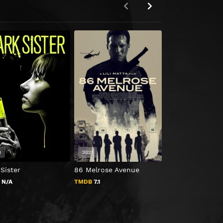
HD 1080P
8
2021
2022
Sister
86 Melrose Avenue
Gasoline Alley
B
N/A
TMDB
7.1
TMDB
0