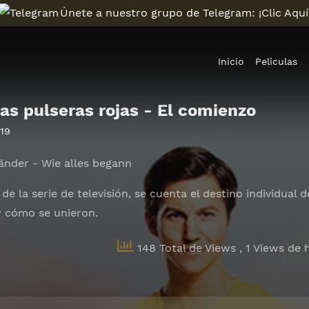
Únete a nuestro grupo de Telegram: ¡Clic Aquí
Inicio
Peliculas
las pulseras rojas - El comienzo
19
änder - Wie alles begann
de la serie de televisión, se cuenta el destino individual
 y cómo se unieron.
148 Total de Views
, 1 Views de 