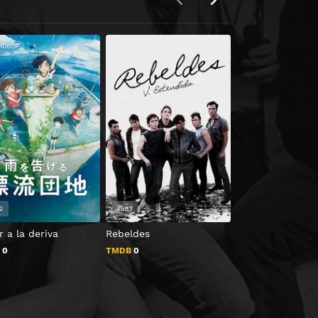
1080P
2
1983
2011
 a la deriva
Rebeldes
Colombiana
B
0
TMDB
0
TMDB
0