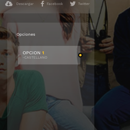
Descargar
Facebook
Twitter
Opciones
OPCION
1
-CASTELLANO