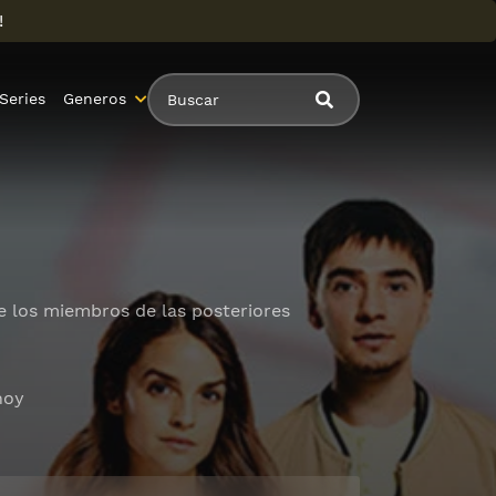
!
Series
Generos
 de los miembros de las posteriores
hoy