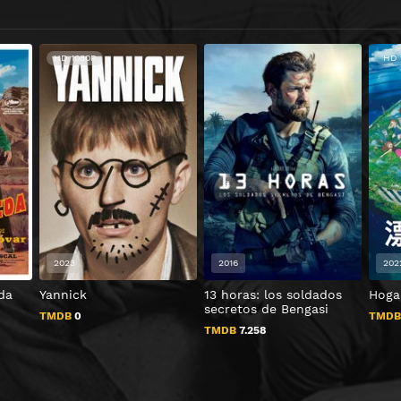
HD 1080P
HD 
2023
2016
202
da
Yannick
13 horas: los soldados
Hogar
secretos de Bengasi
TMDB
0
TMD
TMDB
7.258