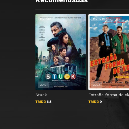
Recomendadas
HD 720P
HD 1080P
2019
2023
Stuck
Extraña forma de vi
TMDB
6.5
TMDB
0