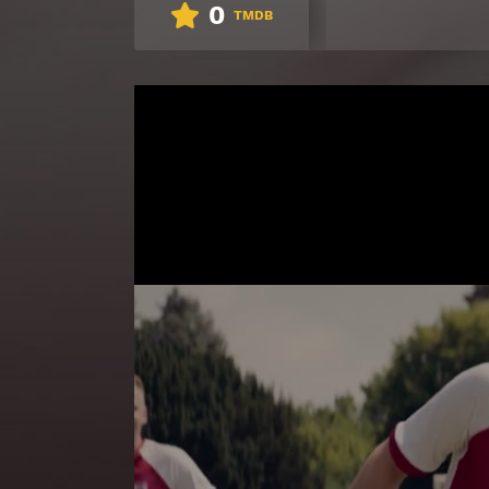
0
TMDB