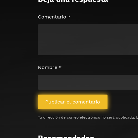
🔒 Acceso Requerido
Haz clic 3 veces en el botón para desb
contenido
Comentario
*
Clic 1 - Abrir primer enlac
Clics: 0/3
⏰ El acceso expira en 1 hora
Nombre
*
Tu dirección de correo electrónico no será publicada.