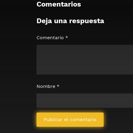
Comentarios
Deja una respuesta
🔒 Acceso Requerido
Haz clic 3 veces en el botón para desb
contenido
Comentario
*
Clic 1 - Abrir primer enlac
Clics: 0/3
⏰ El acceso expira en 1 hora
Nombre
*