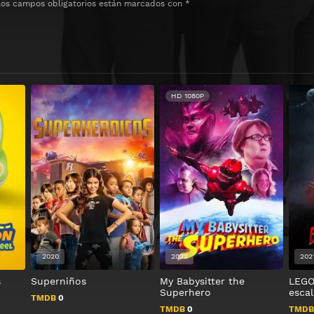
Los campos obligatorios están marcados con
*
HD 1080P
2020
2022
202
s
Superniños
My Babysitter the
LEGO
Superhero
escal
TMDB
0
TMDB
0
TMD