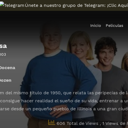
Únete a nuestro grupo de Telegram: ¡Clic Aquí
Inicio
Peliculas
sa
003
Docena
Dozen
m del mismo título de 1950, que relata las peripecias de 
consigue hacer realidad el sueño de su vida, entrenar a u
darse desde un pequeño pueblo de Illinois a una gran ciud
606 Total de Views
, 1 Views de