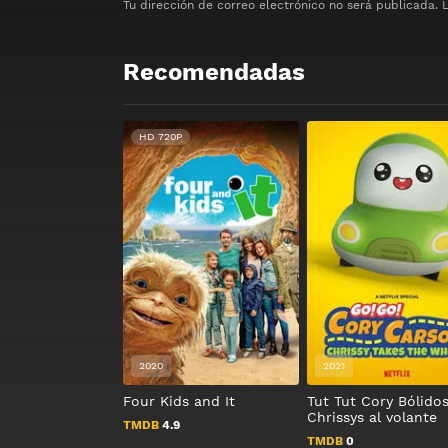
Tu dirección de correo electrónico no será publicada.
Recomendadas
HD 720P
2020
2021
Four Kids and It
Tut Tut Cory Bólido
Chrissys al volante
TMDB
4.9
TMDB
0