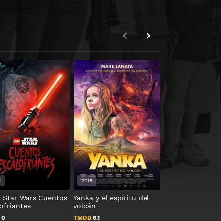
1
2018
1995
 Star Wars Cuentos
Yanka y el espíritu del
Susurros del co
ofriantes
volcán
TMDB
8.0
B
0
TMDB
6.1