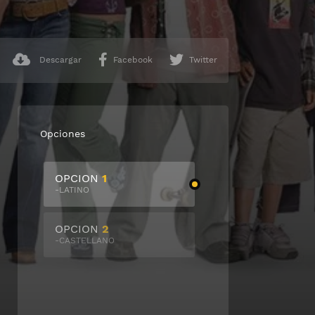
Descargar
Facebook
Twitter
Opciones
OPCION
1
-LATINO
OPCION
2
-CASTELLANO