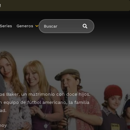
!
Series
Generos
los Baker, un matrimonio con doce hijos.
n equipo de fútbol americano, la familia
ad.
 hoy