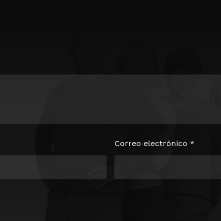
loquear el
e
Correo electrónico
*