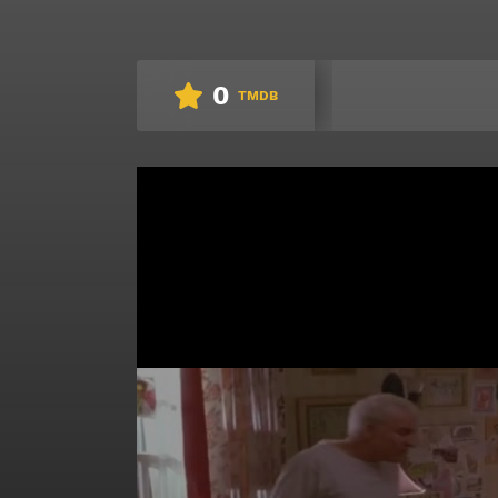
0
TMDB